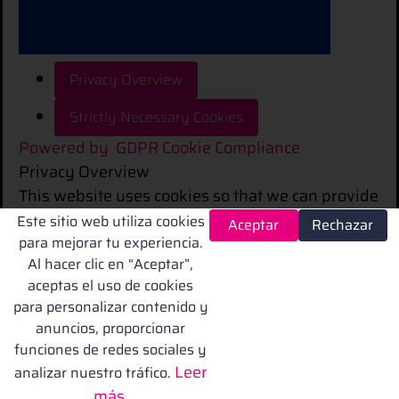
Privacy Overview
Strictly Necessary Cookies
Powered by
GDPR Cookie Compliance
Privacy Overview
This website uses cookies so that we can provide
you with the best user experience possible.
Este sitio web utiliza cookies
Aceptar
Rechazar
para mejorar tu experiencia.
Cookie information is stored in your browser and
Al hacer clic en “Aceptar”,
performs functions such as recognising you
aceptas el uso de cookies
when you return to our website and helping our
para personalizar contenido y
team to understand which sections of the
anuncios, proporcionar
website you find most interesting and useful.
funciones de redes sociales y
Leer
analizar nuestro tráfico.
Enable All
Save Settings
más.